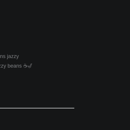
ins jazzy
jazzy beans ☕🎷