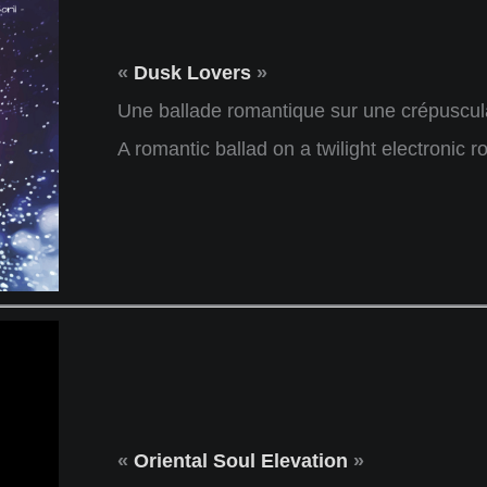
«
Dusk Lovers
»
Une ballade romantique sur une crépuscula
A romantic ballad on a twilight electronic r
«
Oriental Soul Elevation
»