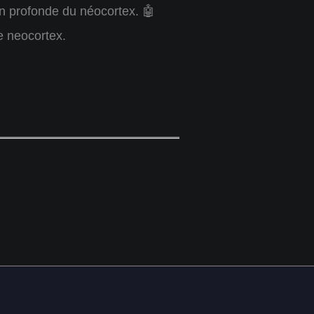
n profonde du néocortex. 🤖
e neocortex.