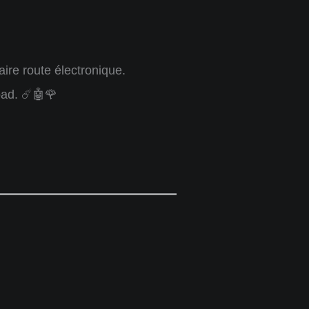
ire route électronique.
oad. ☄️🤖🌹